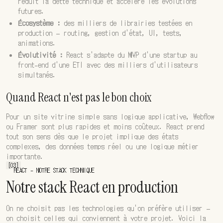
réduit la dette technique et accélère les évolutions
futures.
Écosystème :
des milliers de librairies testées en
production — routing, gestion d'état, UI, tests,
animations.
Évolutivité :
React s'adapte du MVP d'une startup au
front-end d'une ETI avec des milliers d'utilisateurs
simultanés.
Quand React n'est pas le bon choix
Pour un site vitrine simple sans logique applicative, Webflow
ou Framer sont plus rapides et moins coûteux. React prend
tout son sens dès que le projet implique des états
complexes, des données temps réel ou une logique métier
importante.
[03]
REACT - NOTRE STACK TECHNIQUE
Notre stack React en production
On ne choisit pas les technologies qu'on préfère utiliser —
on choisit celles qui conviennent à votre projet. Voici la