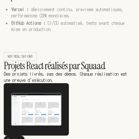
Vercel :
déploiement continu, previews automatiques,
performances CDN mondiales.
GitHub Actions :
CI/CD automatisé, tests avant chaque
mise en production.
NOS RÉALISATIONS
Projets React réalisés par Squaad
Des projets livrés, pas des démos. Chaque réalisation est
une preuve d'exécution.