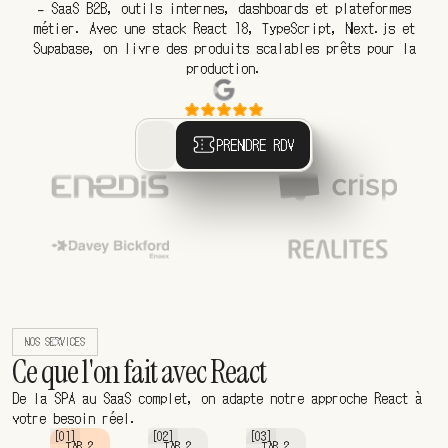
- SaaS B2B, outils internes, dashboards et plateformes
métier. Avec une stack React 18, TypeScript, Next.js et
Supabase, on livre des produits scalables prêts pour la
production.
PRENDRE RDV
NOS SERVICES
Ce que l'on fait avec React
De la SPA au SaaS complet, on adapte notre approche React à
votre besoin réel.
[01]
[02]
[03]
TAB 2
TAB 2
TAB 2