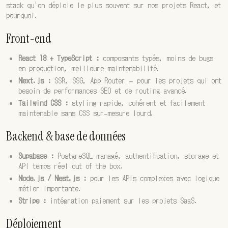
stack qu'on déploie le plus souvent sur nos projets React, et
pourquoi.
Front-end
React 18 + TypeScript :
composants typés, moins de bugs
en production, meilleure maintenabilité.
Next.js :
SSR, SSG, App Router — pour les projets qui ont
besoin de performances SEO et de routing avancé.
Tailwind CSS :
styling rapide, cohérent et facilement
maintenable sans CSS sur-mesure lourd.
Backend & base de données
Supabase :
PostgreSQL managé, authentification, storage et
API temps réel out of the box.
Node.js / Nest.js :
pour les APIs complexes avec logique
métier importante.
Stripe :
intégration paiement sur les projets SaaS.
Déploiement