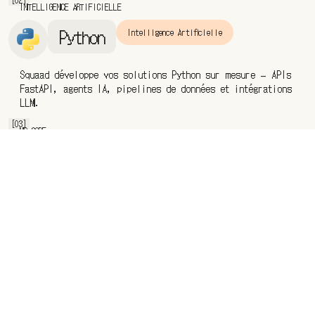
INTELLIGENCE ARTIFICIELLE
Python
Intelligence Artificielle
Squaad développe vos solutions Python sur mesure — APIs
FastAPI, agents IA, pipelines de données et intégrations
LLM.
[03]
NO-CODE
Bubble
No-Code
Squaad développe vos applications Bubble sur mesure —
MVP SaaS, outils internes et marketplaces livrés en 4 à
8 semaines.
Notion
No-Code
Squaad utilise Notion pour piloter chaque projet client
— roadmap, sprints, décisions et livrables dans un