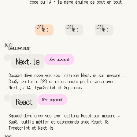
code ou IA : la même équipe de bout en bout.
[01]
[02]
[03]
TAB 2
TAB 2
TAB 2
[01]
DÉVELOPPEMENT
Next.js
Développement
Squaad développe vos applications Next.js sur mesure —
SaaS, portails B2B et sites haute performance avec
Next.js 14, TypeScript et Supabase.
React
Développement
Squaad développe vos applications React sur mesure -
SaaS, outils métier et dashboards avec React 18,
TypeScript et Next.js.
[02]