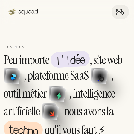
MENU
CLOSE
NOS TECHNOS
l'idée
Peu importe
, site web
, plateforme SaaS
,
outil métier
, intelligence
artificielle
nous avons la
techno
qu'il vous faut ⚡