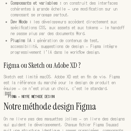
Composants et variables :
on construit des interfaces
cohérentes à grande échelle — une modification sur un
composant se propage partout.
Dev Mode :
les développeurs accèdent directement aux
spécifications CSS, aux assets et aux tokens — le handoff
ne passe plus par des documents Word.
Plugins IA :
génération de contenus de test,
accessibilité, suggestions de design — Figma intègre
progressivement l’IA dans le workflow design.
Figma ou Sketch ou Adobe XD ?
Sketch est limité macOS. Adobe XD est en fin de vie. Figma
est la référence du marché pour le design de produit en
équipe — ce n’est plus un choix, c’est le standard.
[03]
FIGMA — NOTRE MÉTHODE DESIGN
Notre méthode design Figma
On ne livre pas des maquettes jolies — on livre des designs
qui guident le développement. Chaque fichier Figma Squaad
suit une structure identique : pages organisées, composants