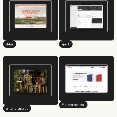
dVine
Apart
Villard médical
Artémis Enfance