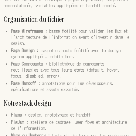
nomenclaturés, variables appliquées et handoff annoté.
Organisation du fichier
Page Wireframes :
basse fidélité pour valider les flux et
l’architecture de l’information avant d’investir dans le
design.
Page Design :
maquettes haute fidélité avec le design
system appliqué — mobile first.
Page Composants :
bibliothèque de composants
réutilisables avec tous leurs états (default, hover,
focus, disabled, error).
Page Handoff :
annotations pour les développeurs,
spécifications et assets exportés.
Notre stack design
Figma :
design, prototypage et handoff.
FigJam :
ateliers de cadrage, user flows et architecture
de l’information.
Maze ou Useberry :
tests utilisateurs sur les prototypes