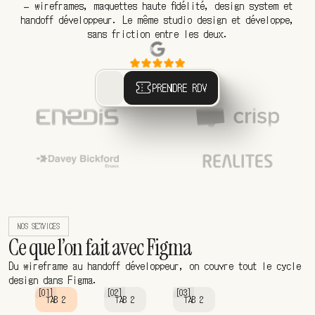
— wireframes, maquettes haute fidélité, design system et
handoff développeur. Le même studio design et développe,
sans friction entre les deux.
PRENDRE RDV
NOS SERVICES
Ce que l’on fait avec Figma
Du wireframe au handoff développeur, on couvre tout le cycle
design dans Figma.
[01]
[02]
[03]
TAB 2
TAB 2
TAB 2