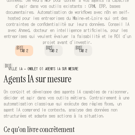
données. Serveurs MCP pour donner à vos agents la capacité
d'agir dans vos outils existants : CRM, ERP, bases
documentaires. Automatisation de workflows avec n8n en self-
hosted pour les entreprises du Maine-et-Loire qui ont des
contraintes de confidentialité sur leurs données. Conseil IA
avec Ahmed, docteur en intelligence artificielle, pour les
entreprises qui veulent évaluer la faisabilité et le ROI d'un
projet avant d'investir.
[01]
[02]
[03]
TAB 2
TAB 2
TAB 2
[01]
VILLE IA — ONGLET 01 AGENTS IA SUR MESURE
Agents IA sur mesure
On conçoit et développe des agents IA capables de raisonner,
décider et agir dans vos outils métiers. Contrairement à une
automatisation classique qui exécute des règles fixes, un
agent IA comprend le contexte, analyse des données non
structurées et adapte ses actions à la situation.
Ce qu'on livre concrètement