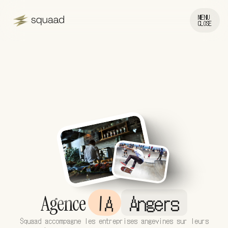
MENU
CLOSE
IA
Angers
Agence
Squaad accompagne les entreprises angevines sur leurs