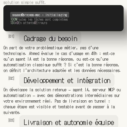
solution simple suffit.
squaad@process-mac ~ initialiazing
100%
Toutes les tâches sont complétées
13
Ok
0
En attente
0
Erreurs
Cadrage du besoin
[01]
On part de votre problématique métier, pas d’une
technologie. Ahmed évalue le cas d’usage en 48h : est-ce
qu’un agent IA est la bonne réponse, ou est-ce qu’une
automatisation classique suffit ? Si c’est la bonne réponse,
on définit l’architecture adaptée et les données nécessaires.
Développement et intégration
[02]
On développe la solution retenue — agent IA, serveur MCP ou
automatisation — avec des démonstrations intermédiaires sur
votre environnement réel. Pas de livraison en tunnel :
chaque étape est visible et testable avant de passer à la
suivante.
Livraison et autonomie équipe
[03]