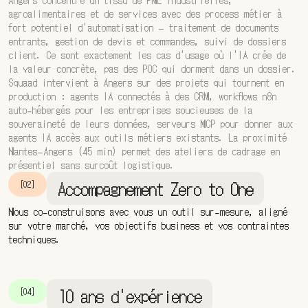
Angers concentre un tissu de PME industrielles,
agroalimentaires et de services avec des process métier à
fort potentiel d'automatisation — traitement de documents
entrants, gestion de devis et commandes, suivi de dossiers
client. Ce sont exactement les cas d'usage où l'IA crée de
la valeur concrète, pas des POC qui dorment dans un dossier.
Squaad intervient à Angers sur des projets qui tournent en
production : agents IA connectés à des CRM, workflows n8n
auto-hébergés pour les entreprises soucieuses de la
souveraineté de leurs données, serveurs MCP pour donner aux
agents IA accès aux outils métiers existants. La proximité
Nantes–Angers (45 min) permet des ateliers de cadrage en
présentiel sans surcoût logistique.
Accompagnement Zero to One
[02]
Nous co-construisons avec vous un outil sur-mesure, aligné
sur votre marché, vos objectifs business et vos contraintes
techniques.
10 ans d'expérience
[04]