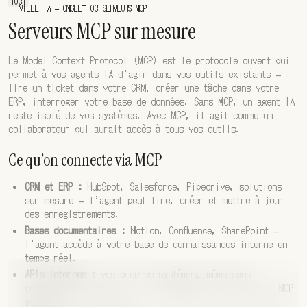
[03]
VILLE IA — ONGLET 03 SERVEURS MCP
Serveurs MCP sur mesure
Le Model Context Protocol (MCP) est le protocole ouvert qui
permet à vos agents IA d’agir dans vos outils existants —
lire un ticket dans votre CRM, créer une tâche dans votre
ERP, interroger votre base de données. Sans MCP, un agent IA
reste isolé de vos systèmes. Avec MCP, il agit comme un
collaborateur qui aurait accès à tous vos outils.
Ce qu’on connecte via MCP
CRM et ERP :
HubSpot, Salesforce, Pipedrive, solutions
sur mesure — l’agent peut lire, créer et mettre à jour
des enregistrements.
Bases documentaires :
Notion, Confluence, SharePoint —
l’agent accède à votre base de connaissances interne en
temps réel.
APIs internes :
vos propres systèmes, même sans
documentation officielle — on développe le connecteur MCP
adapté.