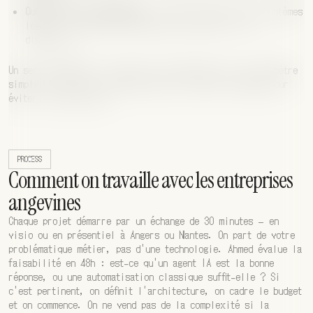
Outils métier spécifiques :
logiciels sectoriels, systèmes
legacy — on évalue les possibilités selon l’API
disponible.
Un serveur MCP est livrable en une semaine sur un périmètre
simple. On cadre le périmètre dès le premier échange pour
éviter les surprises.
PROCESS
Comment on travaille avec les entreprises
angevines
Chaque projet démarre par un échange de 30 minutes — en
visio ou en présentiel à Angers ou Nantes. On part de votre
problématique métier, pas d'une technologie. Ahmed évalue la
faisabilité en 48h : est-ce qu'un agent IA est la bonne
réponse, ou une automatisation classique suffit-elle ? Si
c'est pertinent, on définit l'architecture, on cadre le budget
et on commence. On ne vend pas de la complexité si la